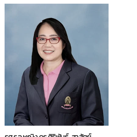
รศ.ร.อ.หญิง ดร.ศิริพันธุ์ สาสัตย์