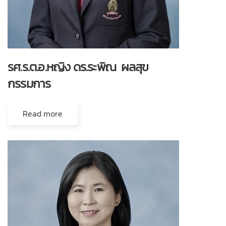
รศ.ร.ต.อ.หญิง ดร.ระพิณ ผลสุข
กรรมการ
Read more