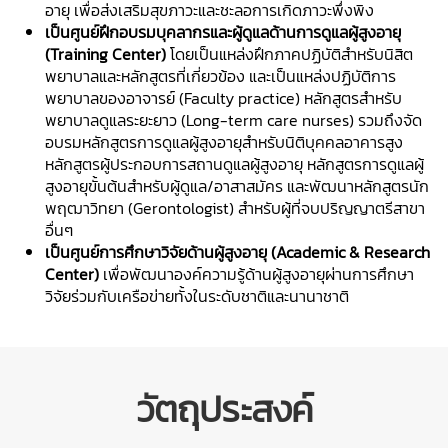
อายุ เพื่อส่งเสริมสุขภาวะและชะลอการเกิดภาวะพึ่งพิง
เป็นศูนย์ฝึกอบรมบุคลากรและผู้ดูแลด้านการดูแลผู้สูงอายุ
(Training Center)
โดยเป็นแหล่งฝึกภาคปฏิบัติสำหรับนิสิต
พยาบาลและหลักสูตรที่เกี่ยวข้อง
และเป็น
แหล่งปฏิบัติการ
พยาบาลของอาจารย์ (
Faculty practice)
หลักสูตรสำหรับ
พยาบาลดูแลระยะยาว (
Long-term care nurses)
รวมถึงจัด
อบรม
หลักสูตรการดูแลผู้สูงอายุสำหรับนิติบุคคลอาคารสูง
หลักสูตรผู้ประกอบการสถานดูแลผู้สูงอายุ
หลักสูตรการดูแลผู้
สูงอายุขั้นต้นสำหรับผู้ดูแล/อาสาสมัคร
และพัฒนาห
ลักสูตรนัก
พฤฒาวิทยา (
Gerontologist)
สำหรับผู้ที่จบปริญญาตรีสาขา
อื่นๆ
เป็นศูนย์การศึกษาวิจัยด้านผู้สูงอายุ
(Academic & Research
Center)
เพื่อ
พัฒนาองค์ความรู้ด้านผู้สูงอายุผ่านการศึกษา
วิจัยร่วมกับเครือข่ายทั้งในระดับชาติและนานาชาติ
วัตถุประสงค์