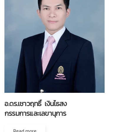
อ.ดร.เชาวฤทธิ์ เงินไธสง
กรรมการและเลขานุการ
Read more