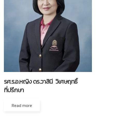
รศ.ร.อ.หญิง ดร.วาสินี วิเศษฤทธิ์
ที่ปรึกษา
Read more